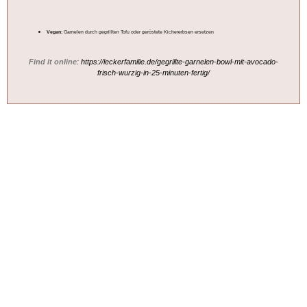
Vegan:
Garnelen durch gegrillten Tofu oder geröstete Kichererbsen ersetzen
Find it online
:
https://leckerfamilie.de/gegrillte-garnelen-bowl-mit-avocado-
frisch-wurzig-in-25-minuten-fertig/