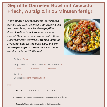
Gegrillte Garnelen-Bowl mit Avocado –
Frisch, würzig & in 25 Minuten fertig!
Wenn du nach einem schnellen Abendessen
suchst, das frisch schmeckt, gut aussieht und
trotzdem sättigt, dann ist diese
gegrillte
Garnelen-Bowl mit Avocado
dein neuer
Favorit. Sie vereint alles, was ein gutes Bowl-
Rezept braucht:
würzige Garnelen
,
cremige
Avocado
,
süß-saftige Mais-Salsa
und ein
zitroniger Joghurt-Knoblauch-Dip
– und
das Ganze in nur 25 Minuten!
Author:
Emma
Prep Time:
15
Cook Time:
10
Total Time:
25
Minuten
Minuten
Minuten
Yield:
4
Cuisine:
Modern Amerikanisch
notes
Mehr Schärfe:
Mit Chili-Flocken oder scharfer Soße würzen
Tex-Mex:
Mit Bohnen, Sauerrahm und geriebenem Käse ergänzen
Tropisch:
Mango oder Ananaswürfel in die Salsa mischen